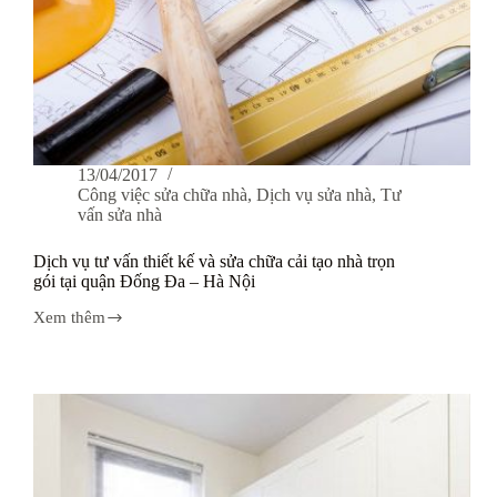
13/04/2017
Công việc sửa chữa nhà
,
Dịch vụ sửa nhà
,
Tư
vấn sửa nhà
Dịch vụ tư vấn thiết kế và sửa chữa cải tạo nhà trọn
gói tại quận Đống Đa – Hà Nội
Xem thêm
Dịch
vụ
tư
vấn
thiết
kế
và
sửa
chữa
cải