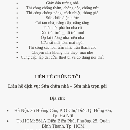
Giấy dán tường nhà
Thi công chống thấm, chống dột, chống nứt
Thi công chống nóng, cách nhiệt, thông gió
Sửa chữa điện nước
Cải tạo nhà, nâng cấp, nâng tầng
Tháo dỡ, phá bỏ nhà cũ
Dóc trát tường, tô trát mới
Ốp lát tường nhà, nền nhà
Cửa sắt mái tôn, mái ngói
Thi công các loại trần nhà, trần thạch cao
Chuyên nhà khung nhà thép, mái nhẹ
Cung cấp, lắp đặt cửa, thiết bị và đồ dùng nội thất
LIÊN HỆ CHÚNG TÔI
Liên hệ dịch vụ:
Sửa chữa nhà
–
Sửa nhà trọn gói
Địa
chỉ:
Hà Nội: 36 Hoàng Cầu, P. Ô Chợ Dừa, Q. Đống Đa,
Tp. Hà Nội.
Tp.HCM: 561A Điện Biên Phủ, Phường 25, Quận
Bình Thạnh, Tp. HCM