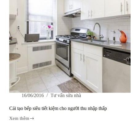
tạo
nhà
trọn
gói
tại
quận
Đống
Đa
–
Hà
Nội
16/06/2016
Tư vấn sửa nhà
Cải tạo bếp siêu tiết kiệm cho người thu nhập thấp
Xem thêm
Cải
tạo
bếp
siêu