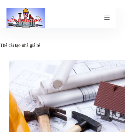
Chuyển
đến
phần
nội
dung
Thẻ
cải tạo nhà giá rẻ