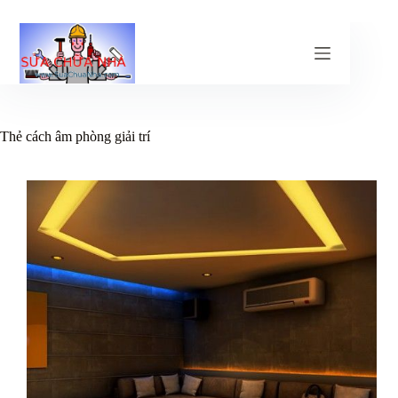
Chuyển
đến
phần
nội
dung
Thẻ
cách âm phòng giải trí