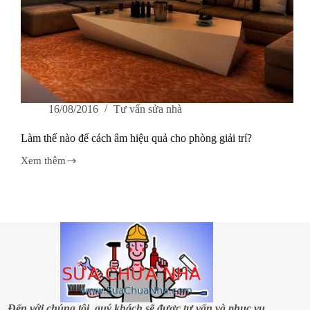
16/08/2016
Tư vấn sửa nhà
Làm thế nào để cách âm hiệu quả cho phòng giải trí?
Xem thêm
Làm
thế
nào
để
cách
âm
hiệu
quả
cho
phòng
giải
trí?
Đến với chúng tôi, quý khách sẽ được tư vấn và phục vụ