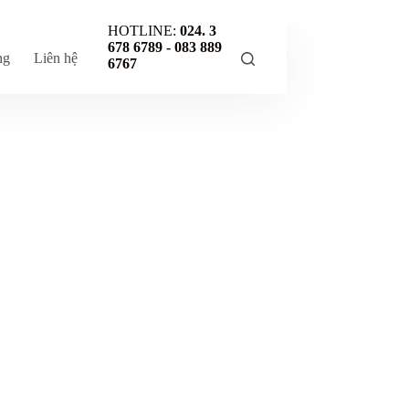
HOTLINE:
024. 3
678 6789 -
083 889
ng
Liên hệ
6767