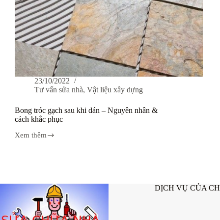
23/10/2022
Tư vấn sửa nhà
,
Vật liệu xây dựng
Bong tróc gạch sau khi dán – Nguyên nhân &
cách khắc phục
Xem thêm
Bong
tróc
gạch
sau
khi
dán
DỊCH VỤ CỦA C
–
Nguyên
nhân
&