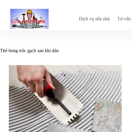
Chuyển
đến
phần
nội
Dịch vụ sửa nhà
Tư vấn 
dung
Thẻ
bong tróc gạch sau khi dán