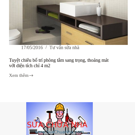
17/05/2016
Tư vấn sửa nhà
Tuyệt chiêu bố trí phòng tắm sang trọng, thoáng mát
với diện tích chỉ 4 m2
Xem thêm
Tuyệt
chiêu
bố
trí
phòng
tắm
sang
trọng,
thoáng
mát
với
diện