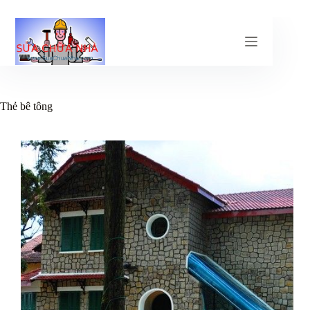
Chuyển
đến
phần
nội
dung
Thẻ
bê tông