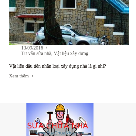
13/09/2016
Tư vấn sửa nhà
,
Vật liệu xây dựng
Vật liệu đầu tiên nhân loại xây dựng nhà là gì nhỉ?
Xem thêm
Vật
liệu
đầu
tiên
nhân
loại
xây
dựng
nhà
là
gì
nhỉ?