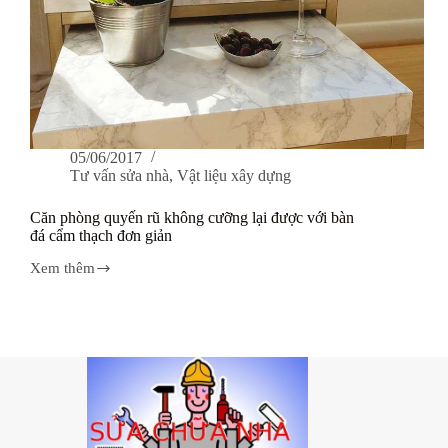
05/06/2017
Tư vấn sửa nhà
,
Vật liệu xây dựng
Căn phòng quyến rũ không cưỡng lại được với bàn
đá cẩm thạch đơn giản
Xem thêm
Căn
phòng
quyến
rũ
không
cưỡng
lại
được
với
bàn
đá