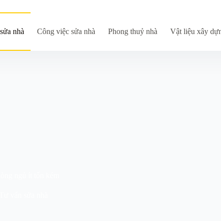
sửa nhà
Công việc sửa nhà
Phong thuỷ nhà
Vật liệu xây dự
hòng ngủ ít tốn kém
Tư vấn sửa nhà