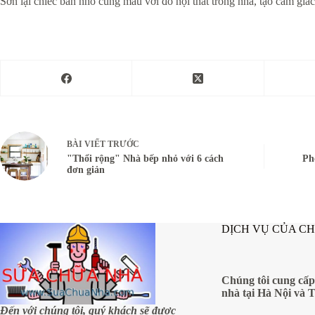
Sơn lại chiếc bàn nhỏ cùng màu với đồ nội thất trong nhà, tạo cảm giác
BÀI VIẾT
TRƯỚC
"Thổi rộng" Nhà bếp nhỏ với 6 cách
Ph
đơn giản
DỊCH VỤ CỦA C
Chúng tôi cung cấp
nhà tại Hà Nội và 
Đến với chúng tôi, quý khách sẽ được