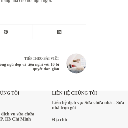
 trang nhã cho nơi nghỉ ngơi.
TIẾP THEO
BÀI VIẾT
òng ngủ đẹp và tiện nghi với 10 bí
quyết đơn giản
HÚNG TÔI
LIÊN HỆ CHÚNG TÔI
Liên hệ dịch vụ:
Sửa chữa nhà
–
Sửa
nhà trọn gói
 dịch vụ sửa chữa
TP. Hồ Chí Minh
Địa
chỉ: