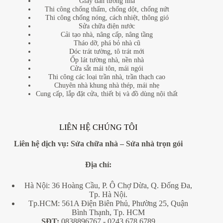
Giấy dán tường nhà
Thi công chống thấm, chống dột, chống nứt
Thi công chống nóng, cách nhiệt, thông gió
Sửa chữa điện nước
Cải tạo nhà, nâng cấp, nâng tầng
Tháo dỡ, phá bỏ nhà cũ
Dóc trát tường, tô trát mới
Ốp lát tường nhà, nền nhà
Cửa sắt mái tôn, mái ngói
Thi công các loại trần nhà, trần thạch cao
Chuyên nhà khung nhà thép, mái nhẹ
Cung cấp, lắp đặt cửa, thiết bị và đồ dùng nội thất
LIÊN HỆ CHÚNG TÔI
Liên hệ dịch vụ:
Sửa chữa nhà
–
Sửa nhà trọn gói
Địa
chỉ:
Hà Nội: 36 Hoàng Cầu, P. Ô Chợ Dừa, Q. Đống Đa,
Tp. Hà Nội.
Tp.HCM: 561A Điện Biên Phủ, Phường 25, Quận
Bình Thạnh, Tp. HCM
SĐT:
0838896767
- 0243 678 6789