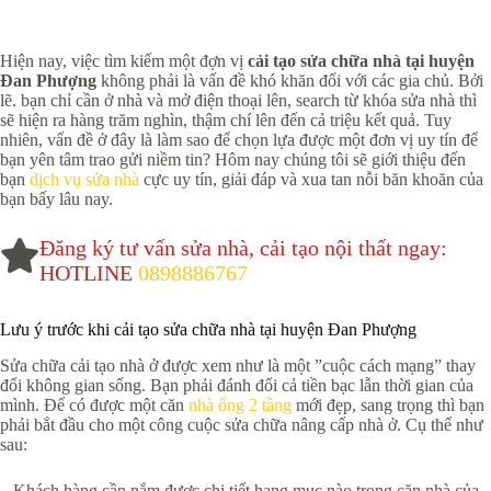
Hiện nay, việc tìm kiếm một đợn vị
cải tạo sửa chữa nhà tại huyện
Đan Phượng
không phải là vấn đề khó khăn đối với các gia chủ. Bởi
lẽ. bạn chỉ cần ở nhà và mở điện thoại lên, search từ khóa sửa nhà thì
sẽ hiện ra hàng trăm nghìn, thậm chí lên đến cả triệu kết quả. Tuy
nhiên, vấn đề ở đây là làm sao để chọn lựa được một đơn vị uy tín để
bạn yên tâm trao gửi niềm tin? Hôm nay chúng tôi sẽ giới thiệu đến
bạn
dịch vụ sửa nhà
cực uy tín, giải đáp và xua tan nỗi băn khoăn của
bạn bấy lâu nay.
Đăng ký tư vấn sửa nhà, cải tạo nội thất ngay:
HOTLINE
0898886767
Lưu ý trước khi cải tạo sửa chữa nhà tại huyện Đan Phượng
Sửa chữa cải tạo nhà ở được xem như là một ”cuộc cách mạng” thay
đổi không gian sống. Bạn phải đánh đổi cả tiền bạc lẫn thời gian của
mình. Để có được một căn
nhà ống 2 tầng
mới đẹp, sang trọng thì bạn
phải bắt đầu cho một công cuộc sửa chữa nâng cấp nhà ở. Cụ thể như
sau:
– Khách hàng cần nắm được chi tiết hạng mục nào trong căn nhà của