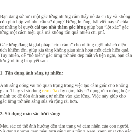
Bạn đang sở hữu một gác lửng nhưng cảm thấy nó đã cũ kỹ và không
còn phù hợp với nhu cầu sử dụng? Đừng lo lắng, bài viết này sẽ chia
sẻ những bí quyết
cải tạo nhà thêm gác lửng
giúp bạn “lột xác” gác
lửng một cách hiệu quả mà không tốn quá nhiều chi phí.
Gác lửng đang là giải pháp “cứu cánh” cho những ngôi nhà có diện
tích khiêm tốn, giúp gia tăng không gian sinh hoạt một cách hiệu quả.
Tuy nhiên, để “hô biến” gác lửng trở nên đẹp mắt và tiện nghi, bạn cần
lưu ý những bí quyết sau:
1. Tận dụng ánh sáng tự nhiên:
Ánh sáng đóng vai trò quan trọng trong việc tạo cảm giác cho không
gian. Thay vì sử dụng
rèm cửa
dày cộm, hãy sử dụng rèm mỏng hoặc
mành tre để đón ánh sáng tự nhiên vào gác lửng. Việc này giúp cho
gác lửng trở nên sáng sủa và rộng rãi hơn.
2. Sử dụng màu sắc tươi sáng:
Màu sắc có thể ảnh hưởng đến tâm trạng và cảm nhận của con người.
Sử dụng những gam màu tươi sáng như trắng, kem, xanh nhạt cho gác