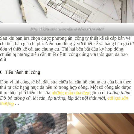
Hãy để kiến trúc sư tư vấn và hỗ trợ bạn nhé!
Sau khi bạn lựa chọn được phương án, công ty thiết kế sẽ cấp bản vẽ
chi tiết, báo giá chi phí. Nếu bạn đồng ý với thiết kế và bảng báo giá từ
đơn vị thiết kế cải tạo chung cư. Thì hai bên bắt đầu ký hợp đồng,
chuẩn bị những điều cần thiết để thi công đúng với thời gian đã trao
đổi.
6. Tiến hành thi công
Đơn vị thi công sẽ bắt đầu sửa chữa lại căn hộ chung cư của bạn theo
thứ tự các hạng mục đã nêu rõ trong hợp đồng. Một số công tác được
thực hiện phổ biến khi sửa
những mẫu nhà đẹp
gồm có:
Chống thấm,
Dỡ bỏ tường cũ, lát sàn, ốp tường, lắp đặt nội thất mới,
cải tạo sân
thượng
…