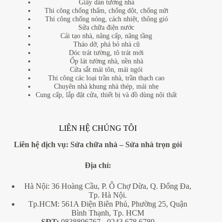
Giấy dán tường nhà
Thi công chống thấm, chống dột, chống nứt
Thi công chống nóng, cách nhiệt, thông gió
Sửa chữa điện nước
Cải tạo nhà, nâng cấp, nâng tầng
Tháo dỡ, phá bỏ nhà cũ
Dóc trát tường, tô trát mới
Ốp lát tường nhà, nền nhà
Cửa sắt mái tôn, mái ngói
Thi công các loại trần nhà, trần thạch cao
Chuyên nhà khung nhà thép, mái nhẹ
Cung cấp, lắp đặt cửa, thiết bị và đồ dùng nội thất
LIÊN HỆ CHÚNG TÔI
Liên hệ dịch vụ:
Sửa chữa nhà
–
Sửa nhà trọn gói
Địa
chỉ:
Hà Nội: 36 Hoàng Cầu, P. Ô Chợ Dừa, Q. Đống Đa,
Tp. Hà Nội.
Tp.HCM: 561A Điện Biên Phủ, Phường 25, Quận
Bình Thạnh, Tp. HCM
SĐT:
0838896767
- 0243 678 6789