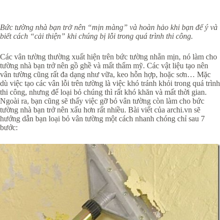
Bức tường nhà bạn trở nên “mịn màng” và hoàn hảo khi bạn để ý và
biết cách “cải thiện” khi chúng bị lỗi trong quá trình thi công.
Các vân tường thường xuất hiện trên bức tường nhẵn mịn, nó làm cho
tường nhà bạn trở nên gồ ghề và mất thẩm mỹ. Các vật liệu tạo nên
vân tường cũng rất đa dạng như vữa, keo hỗn hợp, hoặc sơn… Mặc
dù việc tạo các vân lỗi trên tường là việc khó tránh khỏi trong quá trình
thi công, nhưng để loại bỏ chúng thì rất khó khăn và mất thời gian.
Ngoài ra, bạn cũng sẽ thấy việc gỡ bỏ vân tường còn làm cho bức
tường nhà bạn trở nên xấu hơn rất nhiều. Bài viết của archi.vn sẽ
hướng dẫn bạn loại bỏ vân tường một cách nhanh chóng chỉ sau 7
bước: