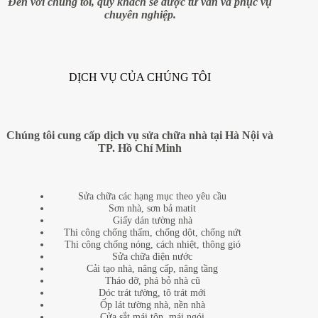
Đến với chúng tôi, quý khách sẽ được tư vấn và phục vụ
chuyên nghiệp.
DỊCH VỤ CỦA CHÚNG TÔI
Chúng tôi cung cấp dịch vụ sửa chữa nhà tại Hà Nội và
TP. Hồ Chí Minh
Sửa chữa các hạng mục theo yêu cầu
Sơn nhà, sơn bả matit
Giấy dán tường nhà
Thi công chống thấm, chống dột, chống nứt
Thi công chống nóng, cách nhiệt, thông gió
Sửa chữa điện nước
Cải tạo nhà, nâng cấp, nâng tầng
Tháo dỡ, phá bỏ nhà cũ
Dóc trát tường, tô trát mới
Ốp lát tường nhà, nền nhà
Cửa sắt mái tôn, mái ngói