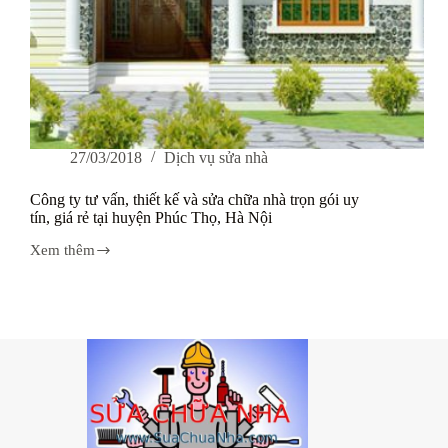
27/03/2018
Dịch vụ sửa nhà
Công ty tư vấn, thiết kế và sửa chữa nhà trọn gói uy
tín, giá rẻ tại huyện Phúc Thọ, Hà Nội
Xem thêm
Công
ty
tư
vấn,
thiết
kế
và
sửa
chữa
nhà
trọn
gói