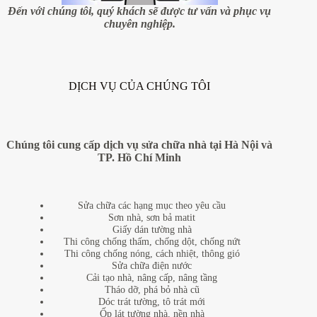
uy
Đến với chúng tôi, quý khách sẽ được tư vấn và phục vụ
tín,
chuyên nghiệp.
giá
rẻ
tại
huyện
Phúc
DỊCH VỤ CỦA CHÚNG TÔI
Thọ,
Hà
Nội
Chúng tôi cung cấp dịch vụ sửa chữa nhà tại Hà Nội và
TP. Hồ Chí Minh
Sửa chữa các hạng mục theo yêu cầu
Sơn nhà, sơn bả matit
Giấy dán tường nhà
Thi công chống thấm, chống dột, chống nứt
Thi công chống nóng, cách nhiệt, thông gió
Sửa chữa điện nước
Cải tạo nhà, nâng cấp, nâng tầng
Tháo dỡ, phá bỏ nhà cũ
Dóc trát tường, tô trát mới
Ốp lát tường nhà, nền nhà