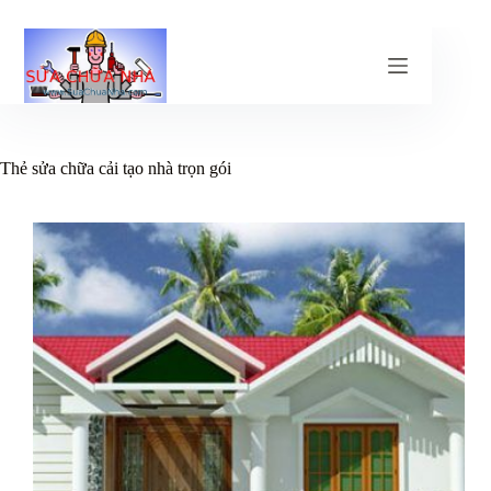
Chuyển
đến
phần
nội
dung
Thẻ
sửa chữa cải tạo nhà trọn gói