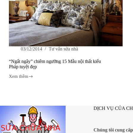
03/12/2014
Tư vấn sửa nhà
“Ngất ngây” chiêm ngưỡng 15 Mẫu nội thất kiểu
Pháp tuyệt đẹp
Xem thêm
“Ngất
ngây”
chiêm
ngưỡng
15
Mẫu
DỊCH VỤ CỦA C
nội
thất
kiểu
Pháp
tuyệt
Chúng tôi cung cấp