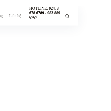
HOTLINE:
024. 3
678 6789 -
083 889
ng
Liên hệ
6767