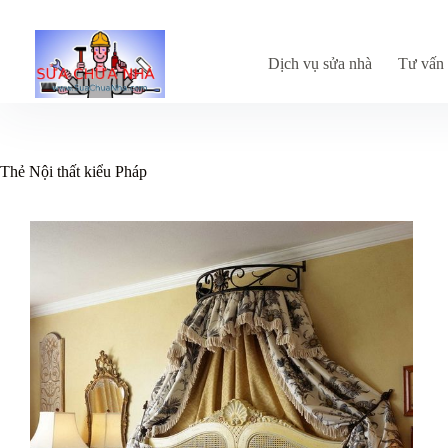
Chuyển
đến
phần
nội
Dịch vụ sửa nhà
Tư vấn 
dung
Thẻ
Nội thất kiểu Pháp