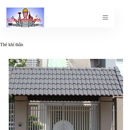
Chuyển
đến
phần
nội
dung
Thẻ
khí thần