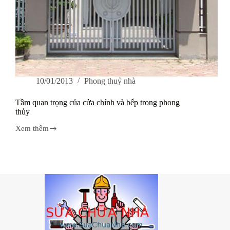
10/01/2013
Phong thuỷ nhà
Tầm quan trọng của cửa chính và bếp trong phong
thủy
Xem thêm
Tầm
quan
trọng
của
cửa
chính
và
bếp
trong
phong
thủy