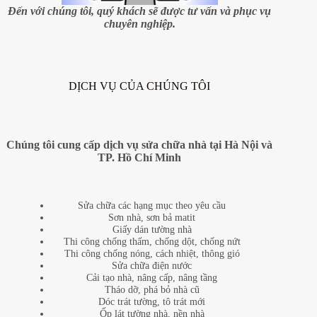
phổ
Đến với chúng tôi, quý khách sẽ được tư vấn và phục vụ
biến
chuyên nghiệp.
DỊCH VỤ CỦA CHÚNG TÔI
Chúng tôi cung cấp dịch vụ sửa chữa nhà tại Hà Nội và
TP. Hồ Chí Minh
Sửa chữa các hạng mục theo yêu cầu
Sơn nhà, sơn bả matit
Giấy dán tường nhà
Thi công chống thấm, chống dột, chống nứt
Thi công chống nóng, cách nhiệt, thông gió
Sửa chữa điện nước
Cải tạo nhà, nâng cấp, nâng tầng
Tháo dỡ, phá bỏ nhà cũ
Dóc trát tường, tô trát mới
Ốp lát tường nhà, nền nhà