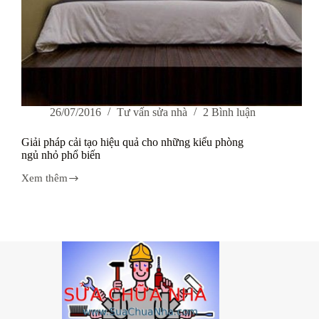
26/07/2016
Tư vấn sửa nhà
2 Bình luận
Giải pháp cải tạo hiệu quả cho những kiểu phòng
ngủ nhỏ phổ biến
Xem thêm
Giải
pháp
cải
tạo
hiệu
quả
cho
những
kiểu
phòng
ngủ
nhỏ