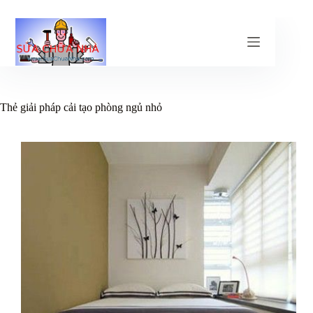
Chuyển
đến
phần
nội
dung
Thẻ
giải pháp cải tạo phòng ngủ nhỏ